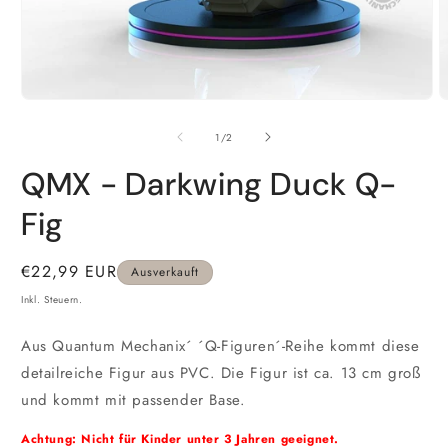
Medien
M
1
2
in
i
von
1
/
2
Modal
M
öffnen
ö
QMX - Darkwing Duck Q-
Fig
Normaler
€22,99 EUR
Ausverkauft
Preis
Inkl. Steuern.
Aus Quantum Mechanix´ ´Q-Figuren´-Reihe kommt diese
detailreiche Figur aus PVC. Die Figur ist ca. 13 cm groß
und kommt mit passender Base.
Achtung: Nicht für Kinder unter 3 Jahren geeignet.