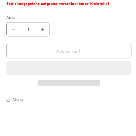
Erstickungsgefahr aufgrund verschluckbarer Kleinteile!
Anzahl
Verringere
Erhöhe
die
die
Menge
Menge
Ausverkauft
für
für
QMX
QMX
-
-
Darkwing
Darkwing
Duck
Duck
Q-
Q-
Fig
Fig
Share