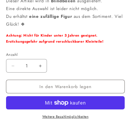
Dieser Artikel wird in
Blindboxen
ausgeliefert.
Eine direkte Auswahl ist leider nicht möglich.
Du erhältst
eine zufällige Figur
aus dem Sortiment. Viel
Glück! 🍀
Achtung: Nicht für Kinder unter 3 Jahren geeignet.
Erstickungsgefahr aufgrund verschluckbarer Kleinteile!
Anzahl
Verringere
Erhöhe
die
die
Menge
Menge
In den Warenkorb legen
für
für
PhatMojo
PhatMojo
-
-
Roblox:
Roblox:
Grow
Grow
a
a
Weitere Bezahlmöglichkeiten
Garden
Garden
Mystery
Mystery