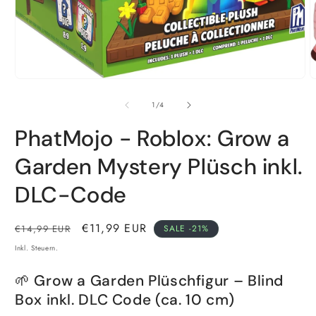
Medien
1
in
M
Modal
2
öffnen
i
von
1
/
4
M
ö
PhatMojo - Roblox: Grow a
Garden Mystery Plüsch inkl.
DLC-Code
Normaler
Verkaufspreis
€11,99 EUR
€14,99 EUR
SALE -21%
Preis
Inkl. Steuern.
🌱 Grow a Garden Plüschfigur – Blind
Box inkl. DLC Code (ca. 10 cm)