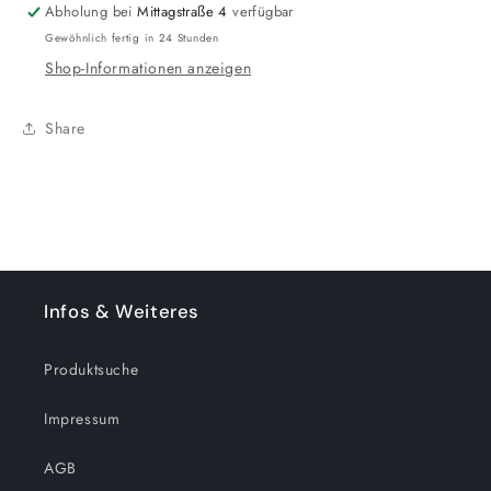
Abholung bei
Mittagstraße 4
verfügbar
Plüsch
Plüsch
Gewöhnlich fertig in 24 Stunden
inkl.
inkl.
Shop-Informationen anzeigen
DLC-
DLC-
Code
Code
Share
Infos & Weiteres
Produktsuche
Impressum
AGB