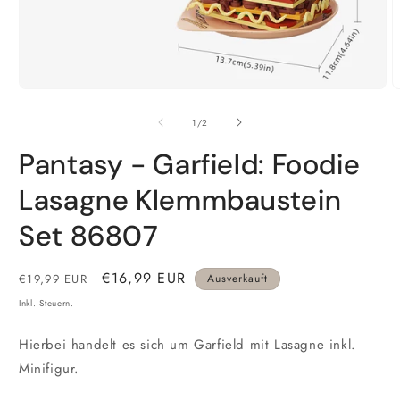
Medien
M
1
2
in
i
von
1
/
2
Modal
M
öffnen
ö
Pantasy - Garfield: Foodie
Lasagne Klemmbaustein
Set 86807
Normaler
Verkaufspreis
€16,99 EUR
€19,99 EUR
Ausverkauft
Preis
Inkl. Steuern.
Hierbei handelt es sich um Garfield mit Lasagne inkl.
Minifigur.