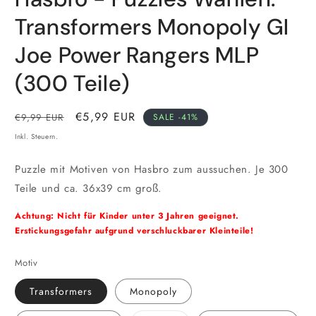
Modal
öffnen
Transformers Monopoly GI
Joe Power Rangers MLP
(300 Teile)
Normaler
Verkaufspreis
€5,99 EUR
€9,99 EUR
SALE -41%
Preis
Inkl. Steuern.
Puzzle mit Motiven von Hasbro zum aussuchen. Je 300
Teile und ca. 36x39 cm groß.
Achtung: Nicht für Kinder unter 3 Jahren geeignet.
Erstickungsgefahr aufgrund verschluckbarer Kleinteile!
Motiv
Transformers
Monopoly