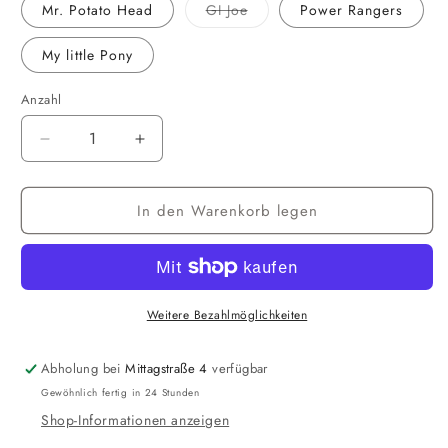
Variante
Mr. Potato Head
GI Joe
Power Rangers
ausverkauft
oder
nicht
My little Pony
verfügbar
Anzahl
Verringere
Erhöhe
die
die
Menge
Menge
In den Warenkorb legen
für
für
Hasbro
Hasbro
-
-
Puzzles
Puzzles
Wählen:
Wählen:
Transformers
Transformers
Weitere Bezahlmöglichkeiten
Monopoly
Monopoly
GI
GI
Abholung bei
Mittagstraße 4
verfügbar
Joe
Joe
Gewöhnlich fertig in 24 Stunden
Power
Power
Shop-Informationen anzeigen
Rangers
Rangers
MLP
MLP