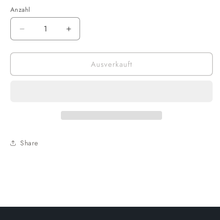
Anzahl
Verringere
Erhöhe
die
die
Menge
Menge
Ausverkauft
für
für
Funko
Funko
POP!
POP!
Rocks
Rocks
-
-
ZZ
ZZ
Top:
Top:
Frank
Frank
Share
Beard
Beard