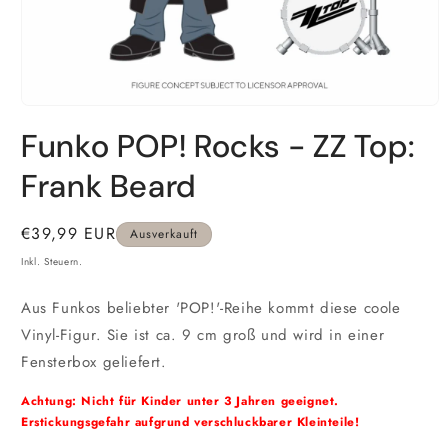
Medien
1
Funko POP! Rocks - ZZ Top:
in
Modal
öffnen
Frank Beard
Normaler
€39,99 EUR
Ausverkauft
Preis
Inkl. Steuern.
Aus Funkos beliebter 'POP!'-Reihe kommt diese coole
Vinyl-Figur. Sie ist ca. 9 cm groß und wird in einer
Fensterbox geliefert.
Achtung: Nicht für Kinder unter 3 Jahren geeignet.
Erstickungsgefahr aufgrund verschluckbarer Kleinteile!