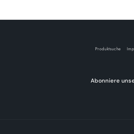
(Integrated
(Integrated
Suit)
Suit)
Produktsuche
Imp
Abonniere unse