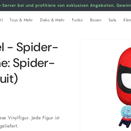
-Server bei und profitiere von exklusiven Angeboten, Gewi
il
Toys & Mehr
Deko & Mehr
Funko
Boxen
Sale
Kle
Zu
l - Spider-
Produktinformationen
springen
: Spider-
uit)
e Vinylfigur. Jede Figur ist
eliefert.