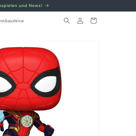
nnspielen und News!
Einloggen
Warenkorb
mmbausteine