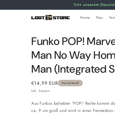
Direkt
Tritt unserem Discord
zum
Inhalt
Home
Neu
Text
Funko POP! Marve
Man No Way Home
Man (Integrated S
Normaler
€14,99 EUR
Ausverkauft
Preis
Inkl. Steuern.
Aus Funkos beliebter 'POP!'-Reihe kommt dies
ca. 9 cm groß und wird in einer Fensterbox g