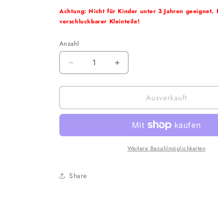
Achtung: Nicht für Kinder unter 3 Jahren geeignet. 
verschluckbarer Kleinteile!
Anzahl
Verringere
Erhöhe
die
die
Menge
Menge
Ausverkauft
für
für
Funko
Funko
POP!
POP!
Marvel
Marvel
-
-
Spider-
Spider-
Weitere Bezahlmöglichkeiten
Man
Man
No
No
Share
Way
Way
Home:
Home:
Spider-
Spider-
Man
Man