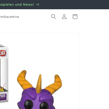
nnspielen und News!
Einloggen
Warenkorb
mmbausteine