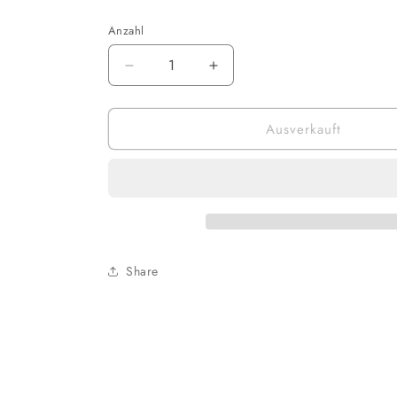
Anzahl
Verringere
Erhöhe
die
die
Menge
Menge
Ausverkauft
für
für
Funko
Funko
POP!
POP!
Games
Games
-
-
Spyro
Spyro
the
the
Dragon:
Dragon:
Share
Spyro
Spyro
&amp;
&amp;
Sparx
Sparx