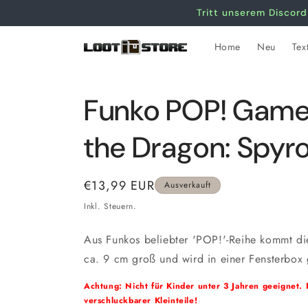
Direkt
Tritt unserem Discord
zum
Inhalt
Home
Neu
Text
Funko POP! Game
the Dragon: Spyr
Normaler
€13,99 EUR
Ausverkauft
Preis
Inkl. Steuern.
Aus Funkos beliebter 'POP!'-Reihe kommt dies
ca. 9 cm groß und wird in einer Fensterbox g
Achtung: Nicht für Kinder unter 3 Jahren geeignet. 
verschluckbarer Kleinteile!