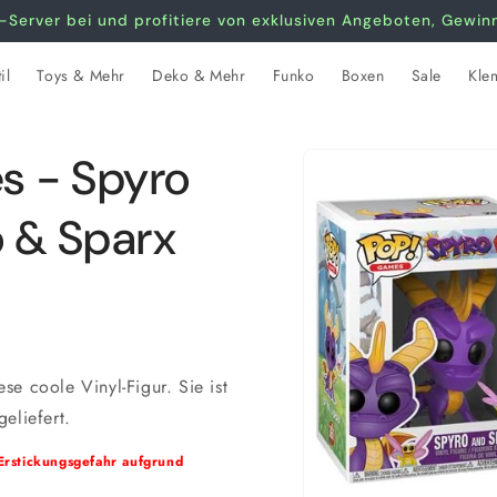
-Server bei und profitiere von exklusiven Angeboten, Gewi
il
Toys & Mehr
Deko & Mehr
Funko
Boxen
Sale
Kle
Zu
s - Spyro
Produktinformationen
springen
o & Sparx
e coole Vinyl-Figur. Sie ist
eliefert.
Erstickungsgefahr aufgrund