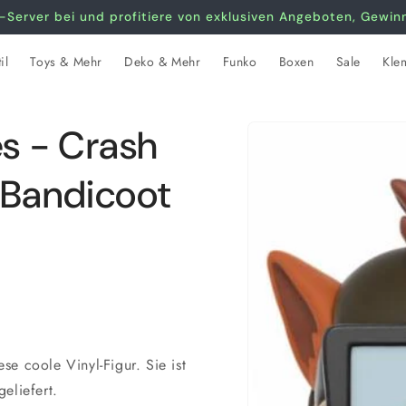
-Server bei und profitiere von exklusiven Angeboten, Gewi
il
Toys & Mehr
Deko & Mehr
Funko
Boxen
Sale
Kle
Zu
s - Crash
Produktinformationen
springen
 Bandicoot
e coole Vinyl-Figur. Sie ist
eliefert.