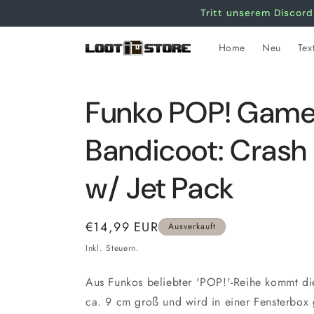
Direkt
Tritt unserem Discord
zum
Inhalt
Home
Neu
Text
Funko POP! Game
Bandicoot: Crash
w/ Jet Pack
Normaler
€14,99 EUR
Ausverkauft
Preis
Inkl. Steuern.
Aus Funkos beliebter 'POP!'-Reihe kommt dies
ca. 9 cm groß und wird in einer Fensterbox g