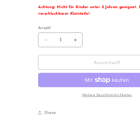
Achtung: Nicht für Kinder unter 3 Jahren geeignet. 
verschluckbarer Kleinteile!
Anzahl
Verringere
Erhöhe
die
die
Menge
Menge
Ausverkauft
für
für
Funko
Funko
POP!
POP!
Games
Games
-
-
Crash
Crash
Weitere Bezahlmöglichkeiten
Bandicoot:
Bandicoot:
Crash
Crash
Share
Bandicoot
Bandicoot
w/
w/
Jet
Jet
Pack
Pack