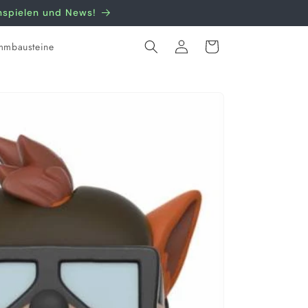
nnspielen und News!
Einloggen
Warenkorb
mmbausteine