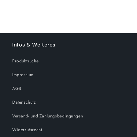
Chains:
Chains:
Dirt
Dirt
4er-
4er-
Pack
Pack
Infos & Weiteres
Produktsuche
Impressum
AGB
Datenschutz
Versand- und Zahlungsbedingungen
Widerrufsrecht