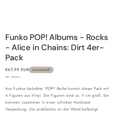
Medien
1
Funko POP! Albums - Rocks
in
Modal
öffnen
- Alice in Chains: Dirt 4er-
Pack
Normaler
€67,99 EUR
Ausverkauft
Preis
Inkl. Steuern.
Aus Funkos beliebter 'POP!'-Reihe kommt dieser Pack mit
4 Figuren aus Vinyl. Die Figuren sind ca. 9 cm groß. Sie
kommen zusammen in einer schicken Hardcase-
Verpackung, die problemlos an der Wand befestigt