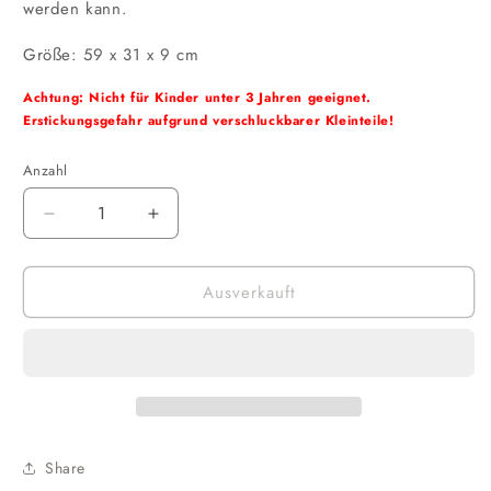
werden kann.
Größe: 59 x 31 x 9 cm
Achtung: Nicht für Kinder unter 3 Jahren geeignet.
Erstickungsgefahr aufgrund verschluckbarer Kleinteile!
Anzahl
Verringere
Erhöhe
die
die
Menge
Menge
Ausverkauft
für
für
Funko
Funko
POP!
POP!
Albums
Albums
-
-
Rocks
Rocks
-
-
Alice
Alice
Share
in
in