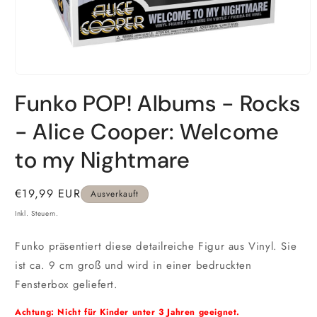
Medien
1
Funko POP! Albums - Rocks
in
Modal
öffnen
- Alice Cooper: Welcome
to my Nightmare
Normaler
€19,99 EUR
Ausverkauft
Preis
Inkl. Steuern.
Funko präsentiert diese detailreiche Figur aus Vinyl. Sie
ist ca. 9 cm groß und wird in einer bedruckten
Fensterbox geliefert.
Achtung: Nicht für Kinder unter 3 Jahren geeignet.