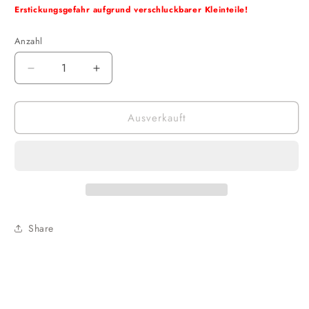
Erstickungsgefahr aufgrund verschluckbarer Kleinteile!
Anzahl
Verringere
Erhöhe
die
die
Menge
Menge
Ausverkauft
für
für
Funko
Funko
POP!
POP!
Albums
Albums
-
-
Rocks
Rocks
-
-
Alice
Alice
Share
Cooper:
Cooper:
Welcome
Welcome
to
to
my
my
Nightmare
Nightmare