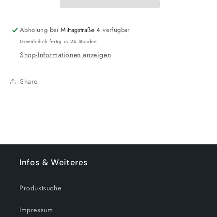
Coffin
Coffin
Plüsch:
Plüsch:
Gutsy
Gutsy
Abholung bei
Mittagstraße 4
verfügbar
Bear
Bear
Gewöhnlich fertig in 24 Stunden
(15
(15
Shop-Informationen anzeigen
cm)
cm)
Share
Infos & Weiteres
Produktsuche
Impressum