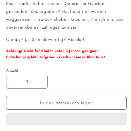
Knall“ tapfer neben seinem Dinosaurier-Haustier
gestanden. Das Ergebnis? Haut und Fell wurden
weggerissen – zurück blieben Knochen, Fleisch und sein
unverkennbares, zahniges Grinsen.
Creepy? Ja. Sammlerwürdig? Absolut!
Achtung: Nicht für Kinder unter 3 Jahren geeignet.
Erstickungsgefahr aufgrund verschluckbarer Kleinteile!
Anzahl
Verringere
Erhöhe
die
die
Menge
Menge
In den Warenkorb legen
für
für
Deddy
Deddy
Bears
Bears
-
-
Mini
Mini