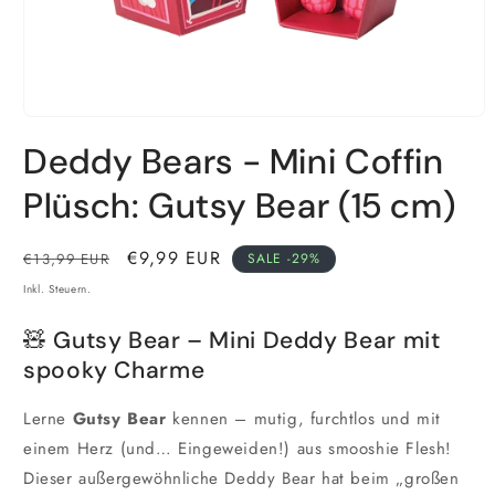
Medien
1
Deddy Bears - Mini Coffin
in
Modal
öffnen
Plüsch: Gutsy Bear (15 cm)
Normaler
Verkaufspreis
€9,99 EUR
€13,99 EUR
SALE -29%
Preis
Inkl. Steuern.
🧸 Gutsy Bear – Mini Deddy Bear mit
spooky Charme
Lerne
Gutsy Bear
kennen – mutig, furchtlos und mit
einem Herz (und… Eingeweiden!) aus smooshie Flesh!
Dieser außergewöhnliche Deddy Bear hat beim „großen