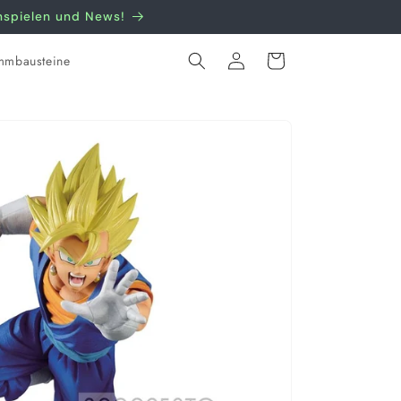
nnspielen und News!
Einloggen
Warenkorb
mmbausteine