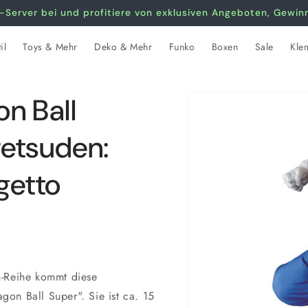
-Server bei und profitiere von exklusiven Angeboten, Gewi
il
Toys & Mehr
Deko & Mehr
Funko
Boxen
Sale
Kle
Zu
n Ball
Produktinformationen
springen
etsuden:
getto
n-Reihe kommt diese
on Ball Super". Sie ist ca. 15