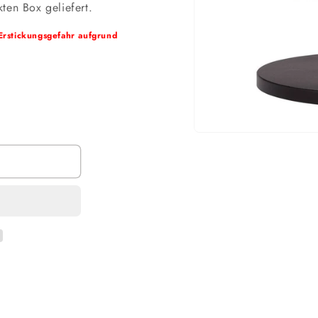
ten Box geliefert.
Erstickungsgefahr aufgrund
Medien
1
in
Modal
öffnen