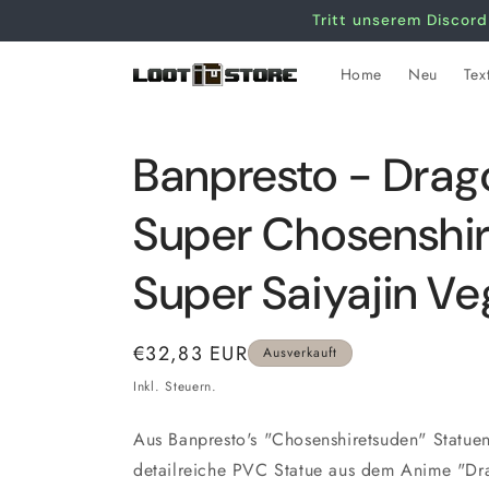
Direkt
Tritt unserem Discord
zum
Inhalt
Home
Neu
Text
Banpresto - Drago
Super Chosenshir
Super Saiyajin Ve
Normaler
€32,83 EUR
Ausverkauft
Preis
Inkl. Steuern.
Aus Banpresto's "Chosenshiretsuden" Statue
detailreiche PVC Statue aus dem Anime "Drag