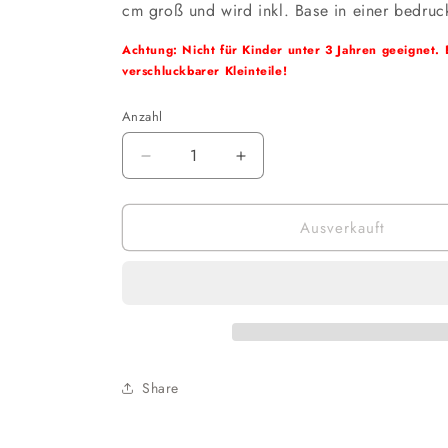
cm groß und wird inkl. Base in einer bedruck
Achtung: Nicht für Kinder unter 3 Jahren geeignet. 
verschluckbarer Kleinteile!
Anzahl
Verringere
Erhöhe
die
die
Menge
Menge
Ausverkauft
für
für
Banpresto
Banpresto
-
-
Dragon
Dragon
Ball
Ball
Super
Super
Chosenshiretsuden:
Chosenshiretsuden:
Super
Super
Share
Saiyajin
Saiyajin
Vegetto
Vegetto